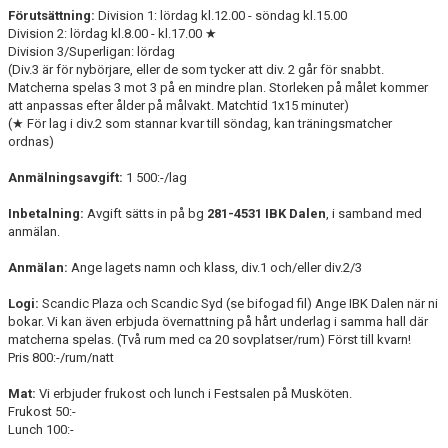
Förutsättning:
Division 1: lördag kl.12.00 - söndag kl.15.00
Division 2: lördag kl.8.00 - kl.17.00 ★
Division 3/Superligan: lördag
(Div.3 är för nybörjare, eller de som tycker att div. 2 går för snabbt.
Matcherna spelas 3 mot 3 på en mindre plan. Storleken på målet kommer
att anpassas efter ålder på målvakt. Matchtid 1x15 minuter)
(★ För lag i div.2 som stannar kvar till söndag, kan träningsmatcher
ordnas)
Anmälningsavgift:
1 500:-/lag
Inbetalning:
Avgift sätts in på bg
281-4531 IBK Dalen
, i samband med
anmälan.
Anmälan:
Ange lagets namn och klass, div.1 och/eller div.2/3
Logi:
Scandic Plaza och Scandic Syd (se bifogad fil) Ange IBK Dalen när ni
bokar. Vi kan även erbjuda övernattning på hårt underlag i samma hall där
matcherna spelas. (Två rum med ca 20 sovplatser/rum) Först till kvarn!
Pris 800:-/rum/natt
Mat:
Vi erbjuder frukost och lunch i Festsalen på Musköten.
Frukost 50:-
Lunch 100:-