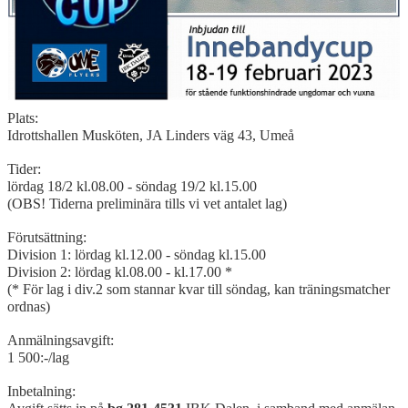
Plats:
Idrottshallen Musköten, JA Linders väg 43, Umeå
Tider:
lördag 18/2 kl.08.00
-
söndag 19/2 kl.15.00
(OBS! Tiderna preliminära tills vi vet antalet lag)
Förutsättning:
Division 1: lördag kl.12.00
-
söndag kl.15.00
Division 2: lördag kl.08.00
-
kl.17.00 *
(* För lag i div.2 som stannar kvar till söndag, kan träningsmatcher
ordnas)
Anmälningsavgift:
1 500:
-
/lag
Inbetalning: