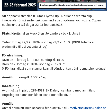
KONTAKT
Nu öppnar vi anmälan till Ume Flyers Cup - Norrlands största cup i
innebandy för stående funktionshindrade ungdomar och vuxna. Cupen
spelas under två dagar, 22-23 februari 2025.
Plats:
Idrottshallen Musköten, JA LInders väg 43, Umeå
Tider:
lördag 22/2 kl. 8.00 - söndag 23/2 kl. 15.00 (OBS! Tiderna är
preliminära tills vi vet antalet lag)
Förutsättning:
Division 1: lördag kl. 12.00 - söndag kl. 15.00
Division 2: lördag kl. 8.00 - söndag kl. 17.00 *
(* För lag i div. 2 som stannar kvar till söndag, kan träningsmatcher ordnas)
Anmälningsavgift:
1 500:- /lag
Inbetalning:
Avgift sätts in på bg 281-4531 IBK Dalen, i samband med anmälan.
Ange lagets namn och klass, div. 1 och/eller div. 2
Anmälan:
Anmäl gärna nu, men senast 3 februari 2025 till
umeflyerscup@ibkdalen.se