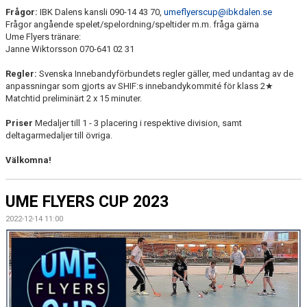
Frågor:
IBK Dalens kansli 090-14 43 70,
umeflyerscup@ibkdalen.se
Frågor angående spelet/spelordning/speltider m.m. fråga gärna
Ume Flyers tränare:
Janne Wiktorsson 070-641 02 31
Regler:
Svenska Innebandyförbundets regler gäller, med undantag av de
anpassningar som gjorts av SHIF:s innebandykommité för klass 2★
Matchtid preliminärt 2 x 15 minuter.
Priser
Medaljer till 1 - 3 placering i respektive division, samt
deltagarmedaljer till övriga.
Välkomna!
UME FLYERS CUP 2023
2022-12-14 11:00