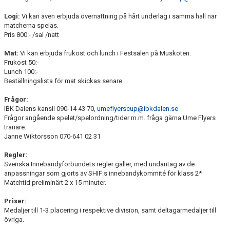
Logi:
Vi kan även erbjuda övernattning på hårt underlag i samma hall när
matcherna spelas.
Pris 800:- /sal /natt
Mat:
Vi kan erbjuda frukost och lunch i Festsalen på Musköten.
Frukost 50:-
Lunch 100:-
Beställningslista för mat skickas senare.
Frågor:
IBK Dalens kansli 090-14 43 70,
umeflyerscup@ibkdalen.se
Frågor angående spelet/spelordning/tider m.m. fråga gärna Ume Flyers
tränare:
Janne Wiktorsson 070-641 02 31
Regler:
Svenska Innebandyförbundets regler gäller, med undantag av de
anpassningar som gjorts av SHIF:s innebandykommité för klass 2*
Matchtid preliminärt 2 x 15 minuter.
Priser:
Medaljer till 1-3 placering i respektive division, samt deltagarmedaljer till
övriga.