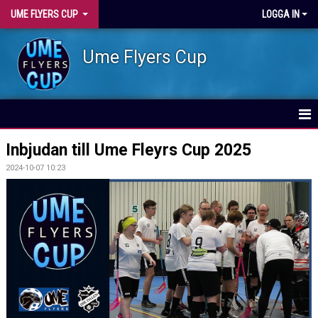
UME FLYERS CUP
LOGGA IN
Ume Flyers Cup
HEM
Inbjudan till Ume Fleyrs Cup 2025
2024-10-07 10:23
NYHETER
SPELSCHEMA
BILDGALLERI
DOKUMENT
GÄSTBOK