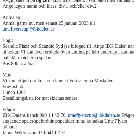
Avgift sätts in på
bg 281
-
4531
IBK Dalen, i samband med anmälan.
Ange lagets namn och klass, div.1 och/eller div.2
Anmälan:
Anmäl gärna nu, men senast 25 januari 2023 till
umeflyerscup@ibkdalen.se
Logi:
Scandic Plaza och Scandic Syd (se bifogad fil) Ange IBK Dalen när
ni bokar. Vi kan även erbjuda övernattning på hårt underlag i samma
hall där matcherna spelas.
Pris 800:
-
/sal/natt
Mat:
Vi kan erbjuda frukost och lunch i Festsalen på Musköten.
Frukost 50:
-
Lunch 100:
-
Beställningslista för mat skickas senare.
Frågor:
IBK Dalens kansli 090
-
14 43 70,
umeflyerscup@ibkdalen.se
Frågor
angående spelet/spelordning/speltider m.m. kontakta Ume Flyers
tränare:
Janne Wiktorsson 070
-
641 02 31